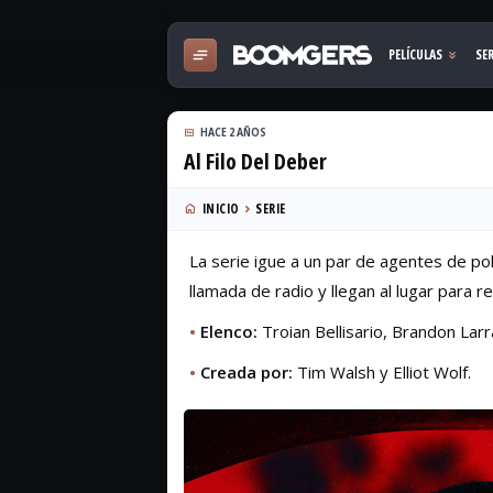
HACE 2 AÑOS
Al Filo Del Deber
INICIO
SERIE
La serie igue a un par de agentes de po
llamada de radio y llegan al lugar para re
•
Elenco:
Troian Bellisario, Brandon Larra
•
Creada por:
Tim Walsh y Elliot Wolf.