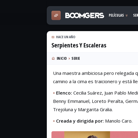
HACE UN AÑO
Serpientes Y Escaleras
INICIO
SERIE
Una maestra ambiciosa pero relegada qui
camino a la cima es traicionero y está ll
•
Elenco:
Cecilia Suárez, Juan Pablo Med
Benny Emmanuel, Loreto Peralta, Germán
Trejoluna y Margarita Gralia.
•
Creada y dirigida por:
Manolo Caro.