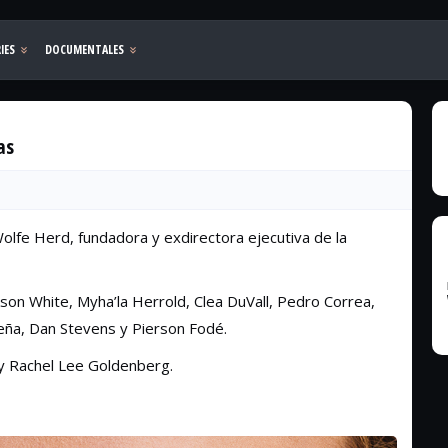
as
Wolfe Herd, fundadora y exdirectora ejecutiva de la
kson White, Myha’la Herrold, Clea DuVall, Pedro Correa,
Peña, Dan Stevens y Pierson Fodé.
 y Rachel Lee Goldenberg.