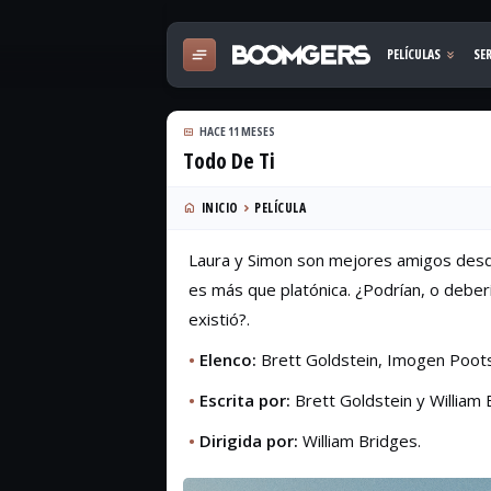
HACE 11 MESES
Todo De Ti
INICIO
PELÍCULA
Laura y Simon son mejores amigos desde 
es más que platónica. ¿Podrían, o deber
existió?.
•
Elenco:
Brett Goldstein, Imogen Poots
•
Escrita por:
Brett Goldstein y William 
•
Dirigida por:
William Bridges.