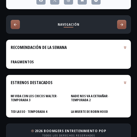
NAVEGACIÓN
RECOMENDACIÓN DE LA SEMANA
FRAGMENTOS
ESTRENOS DESTACADOS
MI VIDA CON LOS CHICOS WALTER ·
NADIE NOS VA A EXTRAÑAR ·
TEMPORADA 3
TEMPORADA 2
TED LASSO · TEMPORADA 4
LA MUERTE DE ROBIN HOOD
2026 BOOMGERS ENTRETENIMIENTO POP
copyright
TODOS LOS DERECHOS RESERVADOS