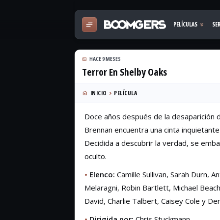
HACE 9 MESES
Terror En Shelby Oaks
INICIO
PELÍCULA
Doce años después de la desaparición d
Brennan encuentra una cinta inquietante 
Decidida a descubrir la verdad, se emba
oculto.
•
Elenco:
Camille Sullivan, Sarah Durn, A
Melaragni, Robin Bartlett, Michael Beac
David, Charlie Talbert, Caisey Cole y De
•
Dirigida por:
Chris Stuckmann.