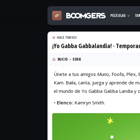
HACE 7 MESES
¡Yo Gabba Gabbalandia! · Tempora
INICIO
SERIE
Únete a tus amigos Muno, Foofa, Plex,
Kam. Baila, canta, juega y aprende de 
el mundo de Yo Gabba Gabba Landia y d
•
Elenco:
Kamryn Smith.