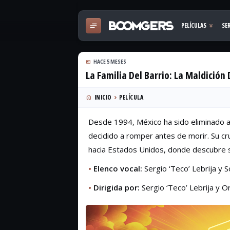
HACE 5 MESES
La Familia Del Barrio: La Maldición
INICIO
PELÍCULA
Desde 1994, México ha sido eliminado an
decidido a romper antes de morir. Su cruz
hacia Estados Unidos, donde descubre se
•
Elenco vocal:
Sergio ‘Teco’ Lebrija y So
•
Dirigida por:
Sergio ‘Teco’ Lebrija y Or