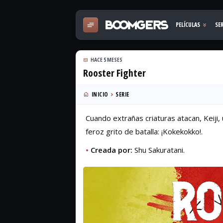
HACE 5 MESES
Rooster Fighter
INICIO
SERIE
Cuando extrañas criaturas atacan, Keiji,
feroz grito de batalla: ¡Kokekokko!.
•
Creada por:
Shu Sakuratani.