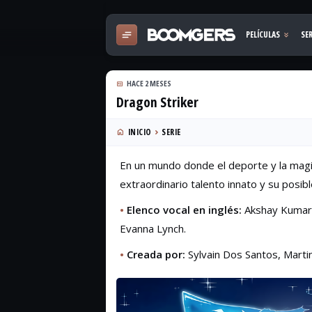
HACE 2 MESES
Dragon Striker
INICIO
SERIE
En un mundo donde el deporte y la magi
extraordinario talento innato y su posib
•
Elenco vocal en inglés:
Akshay Kumar,
Evanna Lynch.
•
Creada por:
Sylvain Dos Santos, Marti