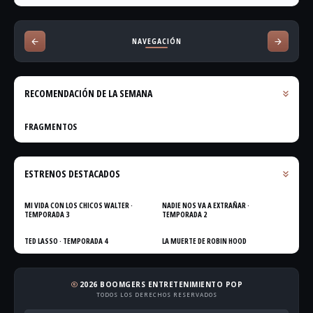
NAVEGACIÓN
RECOMENDACIÓN DE LA SEMANA
FRAGMENTOS
ESTRENOS DESTACADOS
MI VIDA CON LOS CHICOS WALTER ·
NADIE NOS VA A EXTRAÑAR ·
TEMPORADA 3
TEMPORADA 2
TED LASSO · TEMPORADA 4
LA MUERTE DE ROBIN HOOD
2026 BOOMGERS ENTRETENIMIENTO POP
copyright
TODOS LOS DERECHOS RESERVADOS