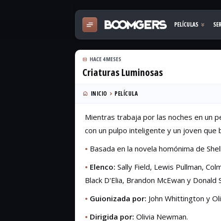
HACE 4 MESES
Criaturas Luminosas
INICIO
PELÍCULA
Mientras trabaja por las noches en un p
con un pulpo inteligente y un joven que 
•
Basada en la novela homónima de Shelb
•
Elenco:
Sally Field, Lewis Pullman, Co
Black D'Elia, Brandon McEwan y Donald S
•
Guionizada por:
John Whittington y O
•
Dirigida por:
Olivia Newman.